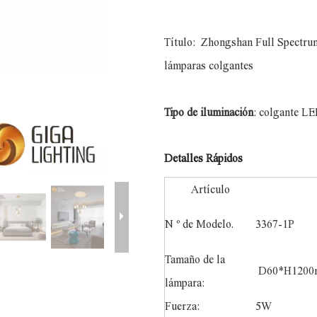
Título:
Zhongshan Full Spectrum 
lámparas colgantes
Tipo de iluminación
: colgante L
Detalles Rápidos
Artículo
N º de Modelo.
3367-1P
Tamaño de la
D60*H120
lámpara:
Fuerza:
5W