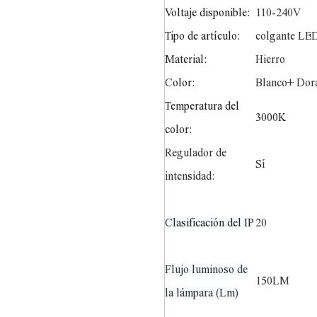
Voltaje disponible:
110-240V
Tipo de artículo:
colgante LE
Material:
Hierro
Color:
Blanco+ Dor
Temperatura del
3
000K
color:
Regulador de
Sí
intensidad:
Clasificación del IP
20
Flujo luminoso de
150LM
la lámpara (Lm)