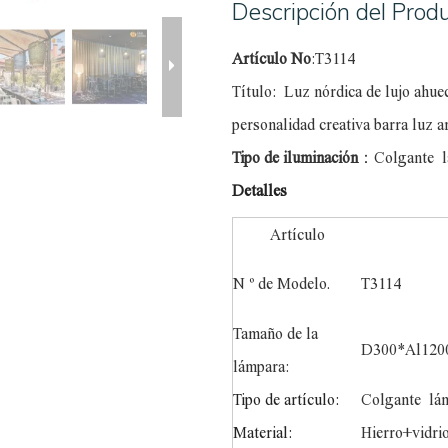
Descripción del Prod
Artículo No
:T3114
Título:
Luz nórdica de lujo ahuec
personalidad creativa barra luz 
Tipo de iluminación
：
Colgante
Detalles
Artículo
N º de Modelo.
T3114
Tamaño de la
D300*Al12
lámpara:
Tipo de artículo:
Colgante
lám
Material:
Hierro+vidri