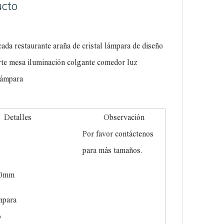
ucto
ada restaurante araña de cristal lámpara de diseño
arte mesa iluminación colgante comedor luz
lámpara
Detalles
Observación
Por favor contáctenos
para más tamaños.
00mm
para
o