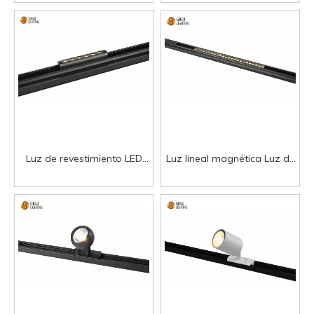
techo montado en
soluciones de iluminación
superficie sin marco Diseño
versátiles y elegantes
de luz principal Decoración
del hogar Luz magnética
Luz de revestimiento LED
Luz lineal magnética Luz de
magnética de producción a
riel integrada Foco de techo
granel en fábrica CE Ilumine
montado en superficie sin
sin esfuerzo: Brillo del
marco Diseño de luz
revestimiento LED
principal Decoración del
magnético
hogar Luz magnética