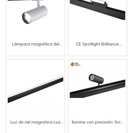
Lámpara magnética del
CE Spotlight Brilliance:
punto de la luz de la pista
personalice su espacio con
del LED de los accesorios
LED magnéticos Foco LED
de iluminación del hogar del
magnético Luz lineal LED
mayorista del CE CB
magnética
Luz de riel magnética Luz
Ilumine con precisión: foco
lineal integrada Foco de
LED magnético para