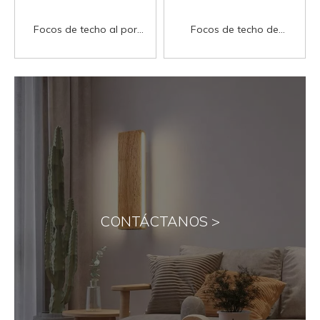
Focos de techo al por
Focos de techo de
mayor directos de fábrica
producción a granel CE VDE
Foco de techo redondo
Foco de techo redondo
negro mate giratorio
negro mate giratorio
ajustable, casquillo GU10,
ajustable, casquillo GU10,
luz de techo montada en
luz de techo montada en
superficie de aluminio
superficie de aluminio
Lámpara de techo
Lámpara de techo
Downlight
Downlight
CONTÁCTANOS >