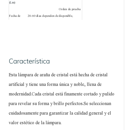
(Lm)
Orden de prueba
Fecha de
20-60 días dependen de
disponible,
entrega:
la cantidad del pedido
muestra
disponible
Certificación:
VDE, CE, ROHS, UL, ETL, SAA
2 años para todo el
Garantía:
producto, 3 años para
el conductor
Característica
Sala de estar,
Adecuado
dormitorio, comedor,
para:
Esta lámpara de araña de cristal está hecha de cristal
sala de estudio, etc.
artificial y tiene una forma única y noble, llena de
modernidad.Cada cristal está finamente cortado y pulido
para revelar su forma y brillo perfectos.Se seleccionan
cuidadosamente para garantizar la calidad general y el
valor estético de la lámpara.