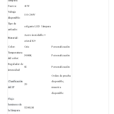
lámpara:
Fuerza:
41W
Voltaje
110-240V
disponible:
Tipo de
colgante LED
lámpara
artículo:
Acero inoxidable +
Material:
cristal K9
Color:
Gris
Personalización
Temperatura
3
000K
Personalización
del color:
Regulador de
Sí
Personalización
intensidad:
Orden de prueba
Clasificación
disponible,
20
del IP
muestra
disponible
Flujo
luminoso de
5200LM
la lámpara