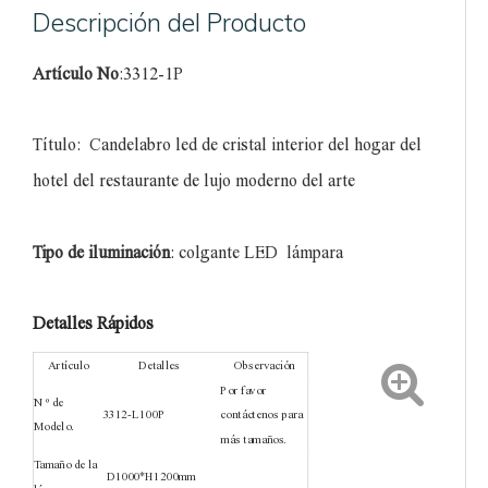
Descripción del Producto
Artículo No
:3312-1P
Título:
Candelabro led de cristal interior del hogar del
hotel del restaurante de lujo moderno del arte
Tipo de iluminación
: colgante LED
lámpara
Detalles Rápidos
Artículo
Detalles
Observación
Por favor
N º de
3312-L100P
contáctenos para
Modelo.
más tamaños.
Tamaño de la
D1000*H1200mm