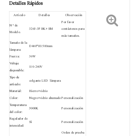
Detalles Rápidos
Artículo
Detalles
Observación
Por favor
N º de
3263-3P BK+ SM
contáctenos para
Modelo.
más tamaños.
Tamaño de la
D460*H1500mm
lámpara:
Fuerza:
36W
Voltaje
110-240V
disponible:
Tipo de
colgante LED
lámpara
artículo:
Material:
Hierro+vidrio
Color:
Negro+vidrio ahumado
Personalización
Temperatura
3
000K
Personalización
del color:
Regulador de
Sí
Personalización
intensidad:
Orden de prueba