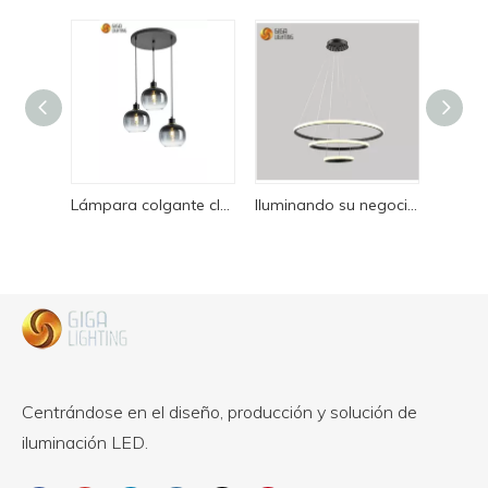
Lámpara colgante clásica de cristal ahumado con 3 luces, base redonda, lámpara de comedor para cafetería
Iluminando su negocio: luces colgantes tipo anillo LED de primera calidad para espacios comerciales: mejore el ambiente y mejore la imagen de marca con calidad y eficiencia energética
Centrándose en el diseño, producción y solución de
iluminación LED.