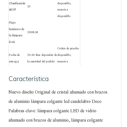
Clasificación
disponible,
20
del IP
muestra
disponible
Flujo
luminoso de
2000LM
la lámpara
(Lm)
Orden de prueba
Fecha de
20-60 días dependen de
disponible,
entrega:
la cantidad del pedido
muestra
disponible
Certificación:
VDE, CE, ROHS, UL, ETL, SAA
Característica
2 años para todo el
Garantía:
producto, 3 años para
Nuevo diseño Original de cristal ahumado con brazos
el conductor
Sala de estar,
de aluminio lámpara colgante led candelabro Deco
Adecuado
dormitorio, comedor,
para:
Palabras clave: lámpara colgante LED de vidrio
sala de estudio, etc.
ahumado con brazos de aluminio, lámpara colgante