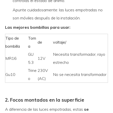
controlas el estado de ánimo.
Apunte cuidadosamente: las luces empotradas no
son móviles después de la instalación.
Las mejores bombillas para usar:
Tipo de
Tom
de
voltaje/
bombilla
a
GU
Necesita transformador, rayo
MR16
12V
5.3
estrecho
Trine
230V
Gu10
No se necesita transformador
o
(AC)
2. Focos montados en la superficie
A diferencia de las luces empotradas, estas
se