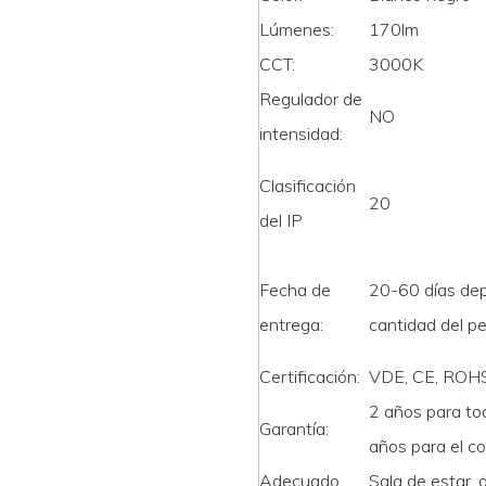
Lúmenes:
170lm
CCT:
3000K
Regulador de
NO
intensidad:
Clasificación
20
del IP
Fecha de
20-60 días de
entrega:
cantidad del p
Certificación:
VDE, CE, ROHS
2 años para tod
Garantía:
años para el c
Adecuado
Sala de estar, d