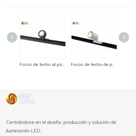
Focos de techo al por mayor directos de fábrica Foco de techo redondo negro mate giratorio ajustable, casquillo GU10, luz de techo montada en superficie de aluminio Lámpara de techo Downlight
Focos de techo de producción a granel CE VDE Foco de techo redondo negro mate giratorio ajustable, casquillo GU10, luz de techo montada en superficie de aluminio Lámpara de techo Downlight
Centrándose en el diseño, producción y solución de
iluminación LED.