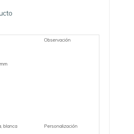
ucto
Observación
0mm
, blanca
Personalización