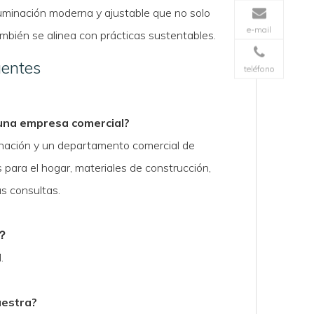
luminación moderna y ajustable que no solo
e-mail
ambién se alinea con prácticas sustentables.
uentes
teléfono
s
 una empresa comercial?
inación y un departamento comercial de
s para el hogar, materiales de construcción,
us consultas.
？
.
uestra?