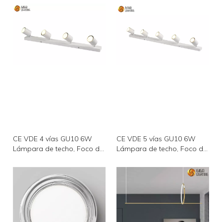
CE VDE 4 vías GU10 6W
CE VDE 5 vías GU10 6W
Lámpara de techo, Foco de
Lámpara de techo, Foco de
techo Foco de techo
techo Foco de techo
Lámpara giratoria Bases de
Lámpara giratoria Bases de
luz Ángulo ajustable Hogar
luz Ángulo ajustable Hogar
Cocina Dormitorio Sala de
Cocina Dormitorio Sala de
estar y sala de exposición,
estar y sala de exposición,
oficina
oficina