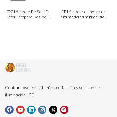
E27 Lámpara De Sala De
CE Lámpara de pared de
Estar Lámpara De Caqui
tira moderna minimalista
Luces Colgantes De Vidrio
sala de estar dormitorio
Simples Dormitorio
lámpara de noche lámpara
Medieval Moderno
de pasillo nórdico lámpara
Comedor Minimalista
de escalera lámpara frontal
Lámparas Principales De
de espejo Lámpara de
Diseño De Alto Sentido
techo LED montada en
superficie moderna
Centrándose en el diseño, producción y solución de
iluminación LED.