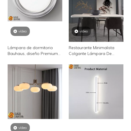
vídeo
vídeo
Lámpara de dormitorio
Restaurante Minimalista
Bauhaus, diseño Premium
Colgante Lámpara De
Sense, estudio plateado,
Barra Creativa Geométrica
sala de estar, protección
Acero Inoxidable Luz
ocular de espectro
Postmoderna Sala De Estar
completo, luces de techo
De Lujo Oficina Lámparas Y
LED redondas
Linternas Largas
vídeo