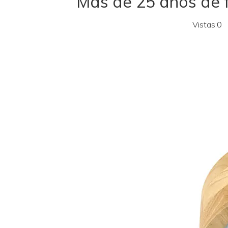
Más de 25 años de f
Vistas:
0
A