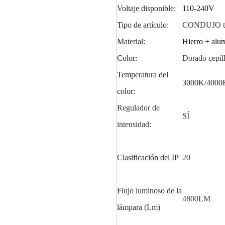
Voltaje disponible:
110-240V
Tipo de artículo:
CONDUJO
Material:
Hierro + alum
Color:
Dorado cepil
Temperatura del
3000K/
40
00
color:
Regulador de
SÍ
intensidad:
Clasificación del IP
20
Flujo luminoso de la
4
800LM
lámpara (Lm)