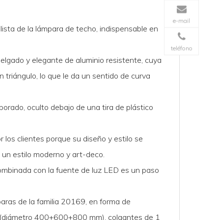
e-mail
ista de la lámpara de techo, indispensable en
teléfono
delgado y elegante de aluminio resistente, cuya
n triángulo, lo que le da un sentido de curva
orado, oculto debajo de una tira de plástico
 los clientes porque su diseño y estilo se
n un estilo moderno y art-deco.
combinada con la fuente de luz LED es un paso
ras de la familia 20169, en forma de
s (diámetro 400+600+800 mm), colgantes de 1