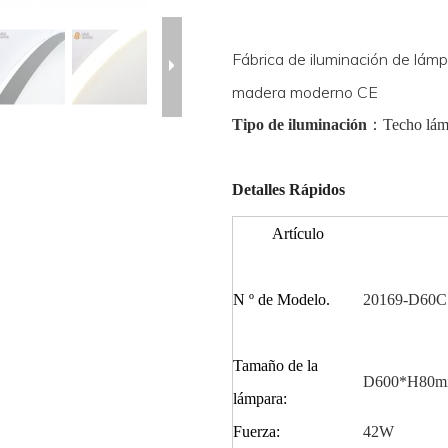
Fábrica de iluminación de lámp
madera moderno CE
Tipo de iluminación
：
Techo
lám
Detalles Rápidos
Artículo
N º de Modelo.
20169-D60C
Tamaño de la
D600*H
80
m
lámpara:
Fuerza:
42
W