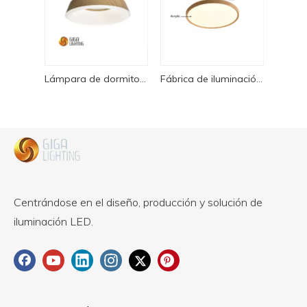
Lámpara de dormitorio minimalista con certificación TUV, luz de techo Led redonda creativa
Fábrica de iluminación de techo LED acrílica de hierro redonda nórdica VDE
Centrándose en el diseño, producción y solución de
iluminación LED.