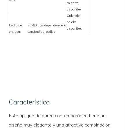
muestra
disponible
Orden de
prueba
Fecha de
20-60 días dependen de la
disponible,
entrega:
cantidad del pedido
muestra
disponible
Certificación:
VDE, CE, ROHS, UL, ETL, SAA
2 años para todo el
Garantía:
producto, 3 años para el
conductor
Adecuado
Restaurante, Comedor,
para:
Tienda, etc.
Característica
Este aplique de pared contemporáneo tiene un
diseño muy elegante y una atractiva combinación