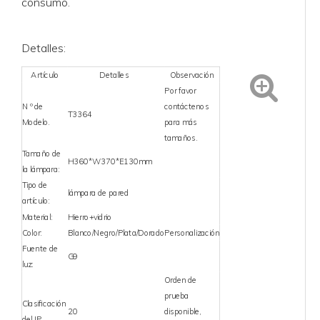
consumo.
Detalles:
Artículo
Detalles
Observación
Por favor
N º de
contáctenos
T3364
Modelo.
para más
tamaños.
Tamaño de
H360*W370*E130mm
la lámpara:
Tipo de
lámpara de pared
artículo:
Material:
Hierro+vidrio
Color:
Blanco/Negro/Plata/Dorado
Personalización
Fuente de
G9
luz:
Orden de
prueba
Clasificación
20
disponible,
del IP